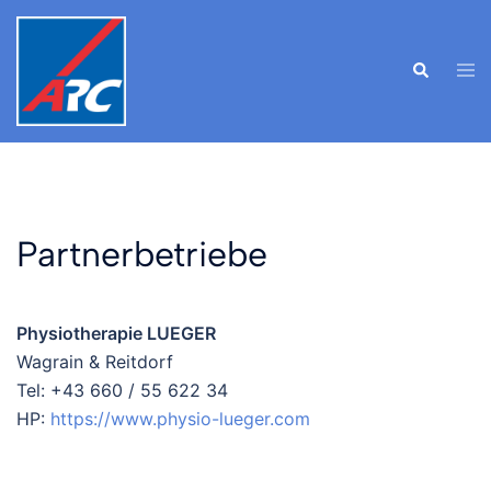
Skip
to
Tog
Search
content
men
Partnerbetriebe
Physiotherapie LUEGER
Wagrain & Reitdorf
Tel: +43 660 / 55 622 34
HP:
https://www.physio-lueger.com